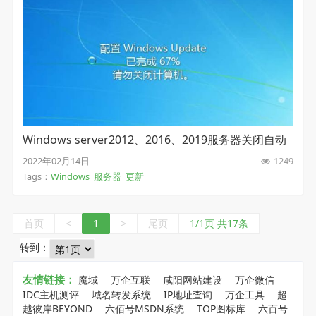
Windows server2012、2016、2019服务器关闭自动
更新
2022年02月14日
1249
Tags：
Windows
服务器
更新
首页
<
1
>
尾页
1/1页 共17条
转到：
友情链接：
魔域
万企互联
咸阳网站建设
万企微信
IDC主机测评
域名转发系统
IP地址查询
万企工具
超
越彼岸BEYOND
六佰号MSDN系统
TOP图标库
六百号