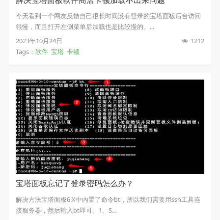
今天看到一个网友反馈自己很长时间没有登录的宝塔面板后台访问
很慢，而且打开左侧菜单后加载也是比较慢的。...
2023年10月24日
1212
Tags：
软件
宝塔
卡顿
宝塔面板忘记了登录密码怎么办？
解决方法宝塔面板6.X中内置了命令bt，所以我们需要用ssh工具连
接服务器，然后输入bt即可。1、S...