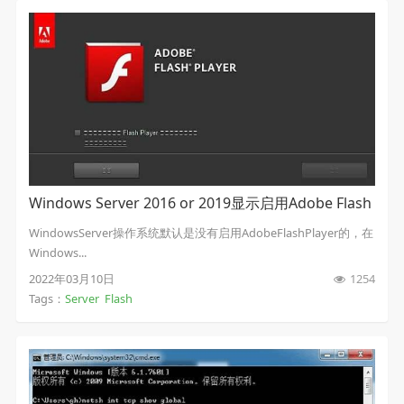
Windows Server 2016 or 2019显示启用Adobe Flash
Player
WindowsServer操作系统默认是没有启用AdobeFlashPlayer的，在
Windows...
2022年03月10日
1254
Tags：
Server
Flash