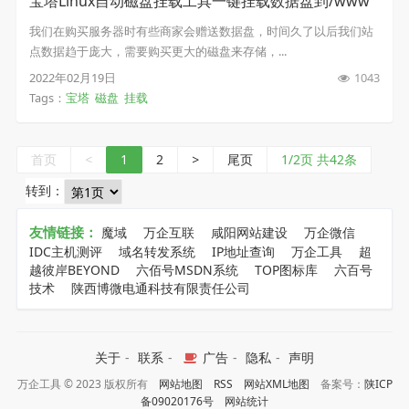
宝塔Linux自动磁盘挂载工具一键挂载数据盘到/www
目录
我们在购买服务器时有些商家会赠送数据盘，时间久了以后我们站
点数据趋于庞大，需要购买更大的磁盘来存储，...
2022年02月19日
1043
Tags：
宝塔
磁盘
挂载
首页
<
1
2
>
尾页
1/2页 共42条
转到：
友情链接：
魔域
万企互联
咸阳网站建设
万企微信
IDC主机测评
域名转发系统
IP地址查询
万企工具
超
越彼岸BEYOND
六佰号MSDN系统
TOP图标库
六百号
技术
陕西博微电通科技有限责任公司
关于
-
联系
-
广告
-
隐私
-
声明
万企工具 © 2023 版权所有
网站地图
RSS
网站XML地图
备案号：
陕ICP
备09020176号
网站统计