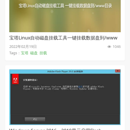
宝塔Linux自动磁盘挂载工具一键挂载数据盘到/www
目录
2022年02月19日
1046
Tags：
宝塔
磁盘
挂载