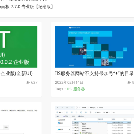
ux面板 7.7.0 专业版【纪念版】
2 企业版(全新UI)
IIS服务器网站不支持带加号“+”的目
】
或文件名的解决方案
637
2022年02月14日
9
Tags：
IIS
服务器