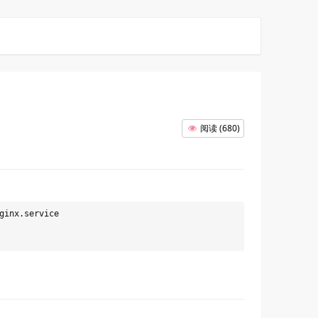
阅读
(
680
)
inx.service
