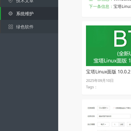
技术文章
下一条信息：
宝塔Lin
系统维护
绿色软件
宝塔Linux面版 10.0.
【稳定版开心破解版
2025年09月10日
Tags：