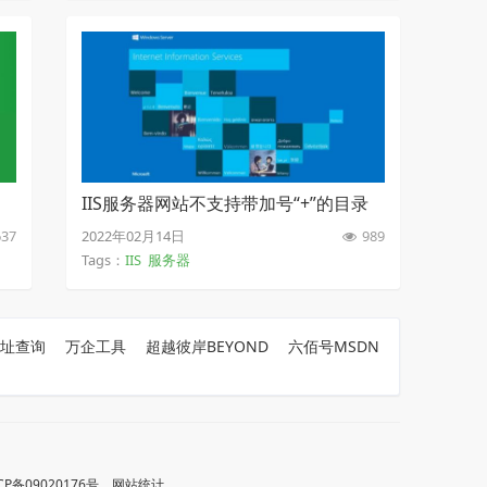
IIS服务器网站不支持带加号“+”的目录
或文件名的解决方案
37
2022年02月14日
989
Tags：
IIS
服务器
地址查询
万企工具
超越彼岸BEYOND
六佰号MSDN
CP备09020176号
网站统计