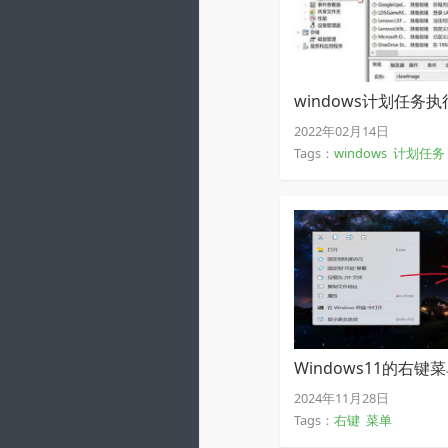
windows计划任务执
2022年02月14日
Tags：
windows
计划任务
Windows11的右
模样
2024年11月28日
Tags：
右键
菜单