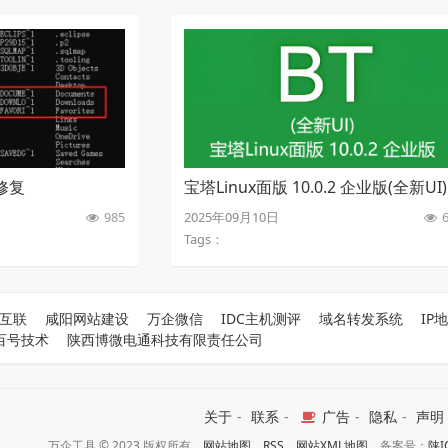
修复
宝塔Linux面版 10.0.2 企业版(全新UI)
【稳定版开心破解版】
985
2025年09月10日
6
Tags：
互联
咸阳网站建设
万企微信
IDC主机测评
域名转发系统
IP
百号技术
陕西博微电通科技有限责任公司
关于
-
联系
-
广告
-
隐私
-
声明
万企工具 © 2023 版权所有
网站地图
RSS
网站XML地图
备案号：
陕I