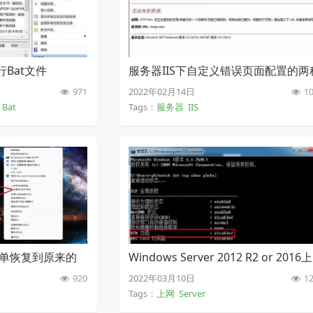
行Bat文件
服务器IIS下自定义错误页面配置的两
方式
971
2022年02月14日
10
Bat
Tags：
服务器
IIS
键菜单恢复到原来的
Windows Server 2012 R2 or 2016上
网慢问题解决方案
920
2022年03月10日
12
Tags：
上网
Server