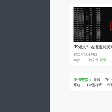
IIS短文件名泄露漏洞
2022年02月14日
Tags：
IIS
短文件
漏洞
友情链接：
魔域
万企
系统
TOP图标库
六