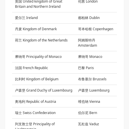
英国 United kingdom of Great
伦敦 London
Britain and Northern Ireland
爱尔兰 Ireland
都柏林 Dublin
丹麦 Kingdom of Denmark
哥本哈根 Copenhagen
荷兰 Kingdom of the Netherlands
阿姆斯特丹
Amsterdam
摩纳哥 Principality of Monaco
摩纳哥 Monaco
法国 French Republic
巴黎 Paris
比利时 Kingdom of Belgium
布鲁塞尔 Brussels
卢森堡 Grand Duchy of Luxembourg
卢森堡 Luxembourg
奥地利 Republic of Austria
维也纳 Vienna
瑞士 Swiss Confederation
伯尔尼 Bern
列支敦士登 Principality of
瓦杜兹 Vaduz