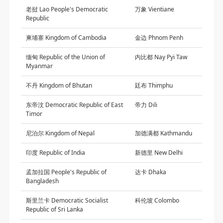
老挝 Lao People's Democratic
万象 Vientiane
Republic
柬埔寨 Kingdom of Cambodia
金边 Phnom Penh
缅甸 Republic of the Union of
内比都 Nay Pyi Taw
Myanmar
不丹 Kingdom of Bhutan
廷布 Thimphu
东帝汶 Democratic Republic of East
帝力 Dili
Timor
尼泊尔 Kingdom of Nepal
加德满都 Kathmandu
印度 Republic of India
新德里 New Delhi
孟加拉国 People's Republic of
达卡 Dhaka
Bangladesh
斯里兰卡 Democratic Socialist
科伦坡 Colombo
Republic of Sri Lanka