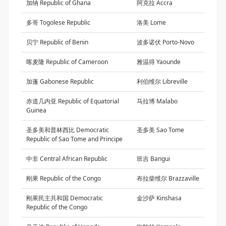
加纳 Republic of Ghana
阿克拉 Accra
多哥 Togolese Republic
洛美 Lome
贝宁 Republic of Benin
波多诺伏 Porto-Novo
喀麦隆 Republic of Cameroon
雅温得 Yaounde
加蓬 Gabonese Republic
利伯维尔 Libreville
赤道几内亚 Republic of Equatorial
马拉博 Malabo
Guinea
圣多美和普林西比 Democratic
圣多美 Sao Tome
Republic of Sao Tome and Principe
中非 Central African Republic
班吉 Bangui
刚果 Republic of the Congo
布拉柴维尔 Brazzaville
刚果民主共和国 Democratic
金沙萨 Kinshasa
Republic of the Congo