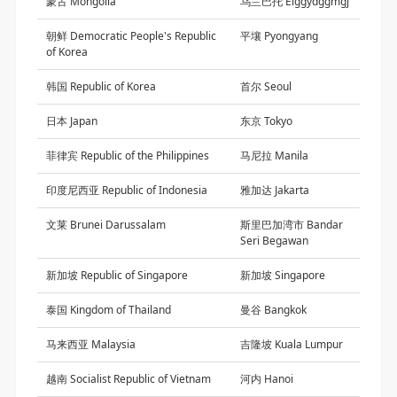
蒙古 Mongolia
乌兰巴托 Elggydggmgj
朝鲜 Democratic People's Republic
平壤 Pyongyang
of Korea
韩国 Republic of Korea
首尔 Seoul
日本 Japan
东京 Tokyo
菲律宾 Republic of the Philippines
马尼拉 Manila
印度尼西亚 Republic of Indonesia
雅加达 Jakarta
文莱 Brunei Darussalam
斯里巴加湾市 Bandar
Seri Begawan
新加坡 Republic of Singapore
新加坡 Singapore
泰国 Kingdom of Thailand
曼谷 Bangkok
马来西亚 Malaysia
吉隆坡 Kuala Lumpur
越南 Socialist Republic of Vietnam
河内 Hanoi