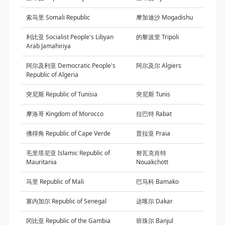
索马里 Somali Republic
摩加迪沙 Mogadishu
利比亚 Socialist People's Libyan
的黎波里 Tripoli
Arab Jamahiriya
阿尔及利亚 Democratic People's
阿尔及尔 Algiers
Republic of Algeria
突尼斯 Republic of Tunisia
突尼斯 Tunis
摩洛哥 Kingdom of Morocco
拉巴特 Rabat
佛得角 Republic of Cape Verde
普拉亚 Praia
毛里塔尼亚 Islamic Republic of
努瓦克肖特
Mauritania
Nouakchott
马里 Republic of Mali
巴马科 Bamako
塞内加尔 Republic of Senegal
达喀尔 Dakar
冈比亚 Republic of the Gambia
班珠尔 Banjul